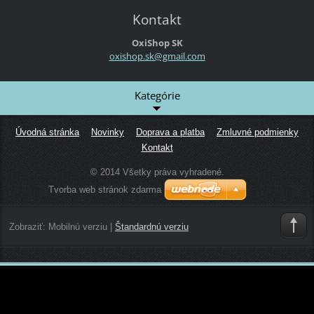
Kontakt
OxiShop SK
oxishop.
sk@gmail
.com
Kategórie
Úvodná stránka
Novinky
Doprava a platba
Zmluvné podmienky
Kontakt
© 2014 Všetky práva vyhradené.
Tvorba web stránok zdarma
Zobraziť:
Mobilnú verziu
|
Štandardnú verziu