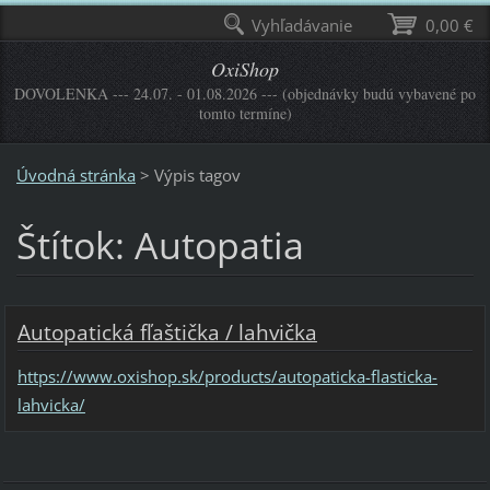
Vyhľadávanie
0,00 €
OxiShop
DOVOLENKA --- 24.07. - 01.08.2026 --- (objednávky budú vybavené po
tomto termíne)
Úvodná stránka
>
Výpis tagov
Štítok: Autopatia
Autopatická fľaštička / lahvička
https://www.oxishop.sk/products/autopaticka-flasticka-
lahvicka/