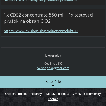
1x CDS2 concentrate 550 ml + 1x testovací
prúžok na obsah ClO2
https://www.oxishop.sk/products/produkt-1/
Kontakt
OxiShop SK
oxishop.
sk@gmail
.com
Kategórie
Úvodná stránka
Novinky
Doprava a platba
Zmluvné podmienky
Kontakt