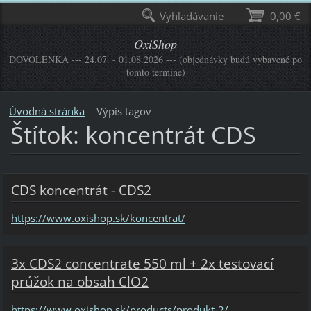
Vyhľadávanie
0,00 €
OxiShop
DOVOLENKA --- 24.07. - 01.08.2026 --- (objednávky budú vybavené po
tomto termíne)
Úvodná stránka
Výpis tagov
Štítok: koncentrát CDS
CDS koncentrát - CDS2
https://www.oxishop.sk/koncentrat/
3x CDS2 concentrate 550 ml + 2x testovací
prúžok na obsah ClO2
https://www.oxishop.sk/products/produkt-2/